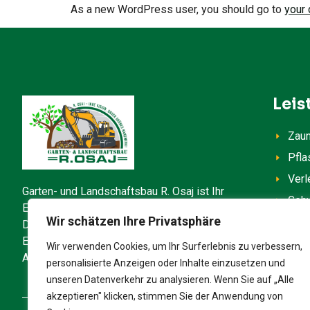
As a new WordPress user, you should go to
your
Leis
Zau
Pfla
Verl
Garten- und Landschaftsbau R. Osaj ist Ihr
Gehw
Experten für Garten- und Landschaftsbau in
Wir schätzen Ihre Privatsphäre
Dormagen. Mit Leidenschaft und langjähriger
Erfahrung setzen wir Ihre Wünsche im
Wir verwenden Cookies, um Ihr Surferlebnis zu verbessern,
Außenbereich um.
personalisierte Anzeigen oder Inhalte einzusetzen und
unseren Datenverkehr zu analysieren. Wenn Sie auf „Alle
akzeptieren" klicken, stimmen Sie der Anwendung von