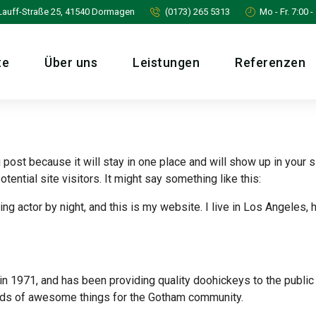
Lauff-Straße 25, 41540 Dormagen
(0173) 265 5313
Mo - Fr. 7:00 
te
Über uns
Leistungen
Referenzen
g post because it will stay in one place and will show up in your
tential site visitors. It might say something like this:
ng actor by night, and this is my website. I live in Los Angeles,
971, and has been providing quality doohickeys to the public 
nds of awesome things for the Gotham community.