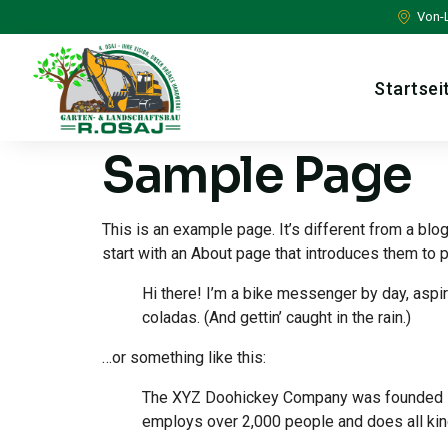
Von-
Startsei
Sample Page
This is an example page. It’s different from a blo
start with an About page that introduces them to po
Hi there! I’m a bike messenger by day, aspiri
coladas. (And gettin’ caught in the rain.)
…or something like this:
The XYZ Doohickey Company was founded in 1
employs over 2,000 people and does all ki