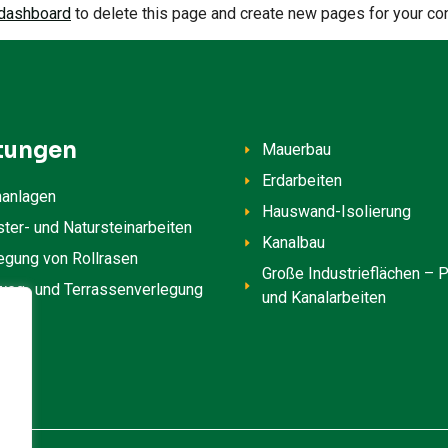
 dashboard
to delete this page and create new pages for your con
tungen
Mauerbau
Erdarbeiten
nanlagen
Hauswand-Isolierung
ster- und Natursteinarbeiten
Kanalbau
egung von Rollrasen
Große Industrieflächen – P
eg- und Terrassenverlegung
und Kanalarbeiten